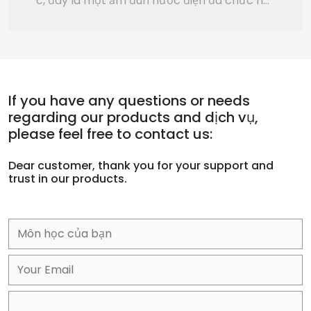
c, đây là một ấm đun nước điện đa chức nă
ng và hiệu quả, hoàn hảo cho sử dụng hàng
ngày. Trong bài viết này, chúng ta sẽ đi sâu
vào những lợi ích của loại ấm đun nước này,
bao gồm sự tiện lợi, tốc độ, công suất và dễ
sử dụng.
If you have any questions or needs
regarding our products and dịch vụ,
please feel free to contact us:
Dear customer, thank you for your support and
trust in our products.