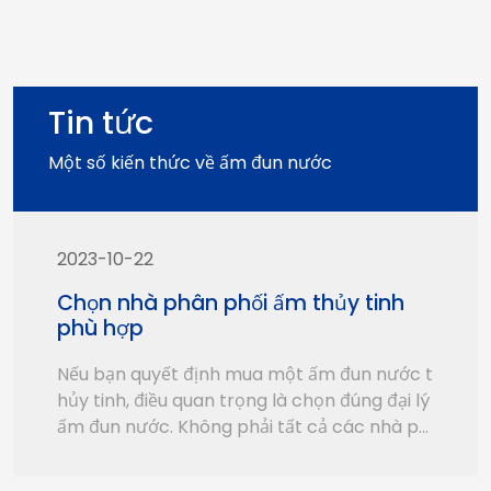
Tin tức
Một số kiến thức về ấm đun nước
2023-10-22
Chọn nhà phân phối ấm thủy tinh
phù hợp
Nếu bạn quyết định mua một ấm đun nước t
hủy tinh, điều quan trọng là chọn đúng đại lý
ấm đun nước. Không phải tất cả các nhà ph
ân phối đều được tạo ra như nhau và bạn m
uốn đảm bảo rằng bạn có thể nhận được sả