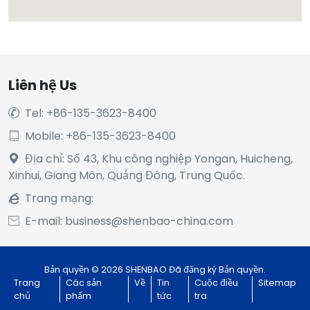
Liên hệ Us
Tel: +86-135-3623-8400

Mobile: +86-135-3623-8400

Địa chỉ: Số 43, Khu công nghiệp Yongan, Huicheng,

Xinhui, Giang Môn, Quảng Đông, Trung Quốc.
Trang mạng:

E-mail: business@shenbao-china.com

Bản quyền © 2026 SHENBAO Đã đăng ký Bản quyền.
Trang
Các sản
Về
Tin
Cuộc điều
Sitemap
chủ
phẩm
tức
tra